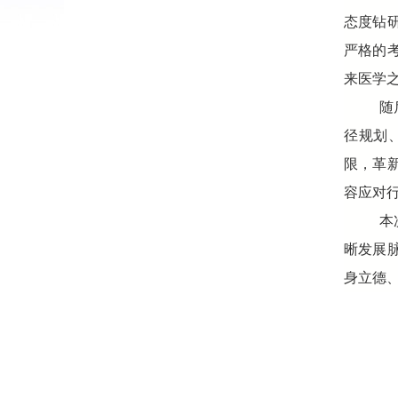
态度钻
严格的
来医学
随
径规划
限，革
容应对
本
晰发展
身立德